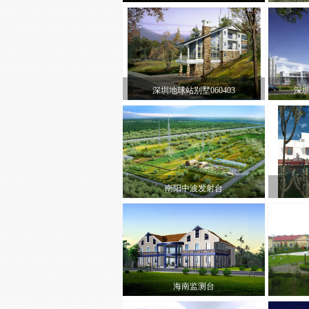
深圳地球站别墅060403
深
南阳中波发射台
海南监测台