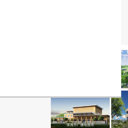
安徽省淮北市广播电视台实验台方案设
瑞丽中
计
珠海市广播电视塔