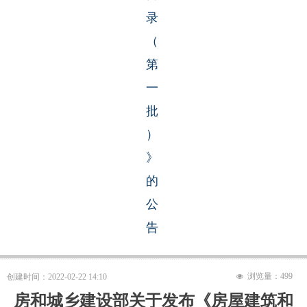
录
（
第
一
批
）
》
的
公
告
浏览量：
499
创建时间：
2022-02-22
14:10
넶
房和城乡建设部关于发布《房屋建筑和